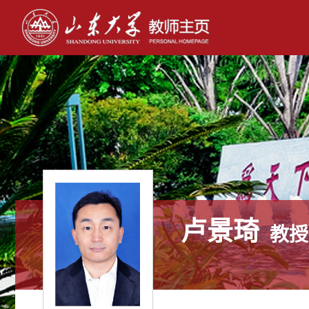
卢景琦
教授