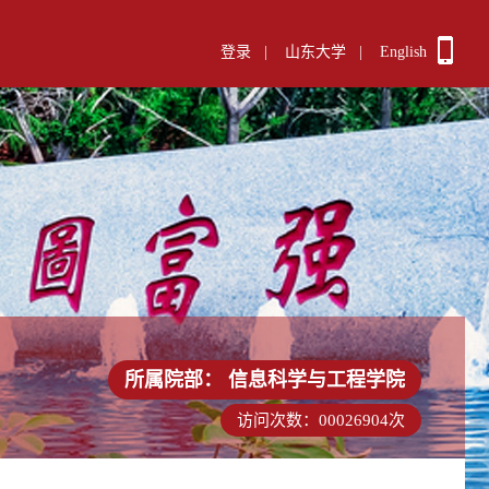
登录
|
山东大学
|
English
所属院部：
信息科学与工程学院
访问次数：
00026904
次