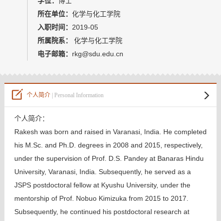
学位：
博士
教师博客
所在单位：
化学与化工学院
入职时间：
2019-05
所属院系：
化学与化工学院
电子邮箱：
rkg@sdu.edu.cn
个人简介
| Personal Information
个人简介：
Rakesh was born and raised in Varanasi, India. He completed
his M.Sc. and Ph.D. degrees in 2008 and 2015, respectively,
under the supervision of Prof. D.S. Pandey at Banaras Hindu
University, Varanasi, India. Subsequently, he served as a
JSPS postdoctoral fellow at Kyushu University, under the
mentorship of Prof. Nobuo Kimizuka from 2015 to 2017.
Subsequently, he continued his postdoctoral research at