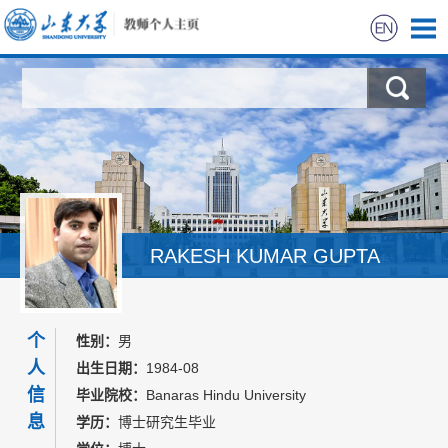
首页
科学研究
教学研究
获奖信息
RAKESH KUMAR GUPTA
招生信息
21
个
个
性别：
男
学生信息
人
出生日期：
1984-08
信
毕业院校：
Banaras Hindu University
我的相册
息
学历：
博士研究生毕业