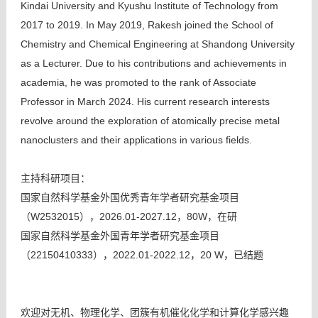
Kindai University and Kyushu Institute of Technology from
2017 to 2019. In May 2019, Rakesh joined the School of
Chemistry and Chemical Engineering at Shandong University
as a Lecturer. Due to his contributions and achievements in
academia, he was promoted to the rank of Associate
Professor in March 2024. His current research interests
revolve around the exploration of atomically precise metal
nanoclusters and their applications in various fields.
主持科研项目：
国家自然科学基金外国优秀青年学者研究基金项目
（W2532015），2026.01-2027.12，80W，在研
国家自然科学基金外国青年学者研究基金项目
（22150410333），2022.01-2022.12，20 W，已结题
欢迎对无机、物理化学、团簇有机催化化学和计算化学感兴趣