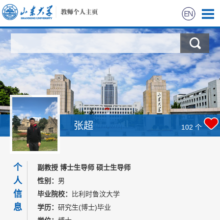
首页
科学研究
教学研究
获奖信息
张超
102
个
招生信息
个
副教授 博士生导师 硕士生导师
学生信息
人
性别：
男
信
毕业院校：
比利时鲁汶大学
我的相册
息
学历：
研究生(博士)毕业