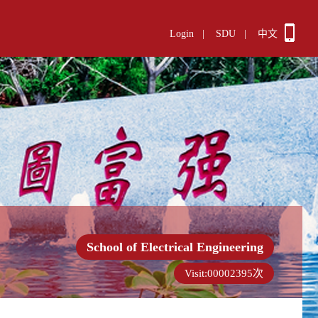
Login
|
SDU
|
中文
School of Electrical Engineering
Visit:
00002395
次