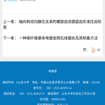
上一条：
轴向和径向静压支承的螺旋齿双圆弧齿形液压齿轮
泵
下一条：
一种碳纤维基体电镀金刚石线锯丝及其制备方法
赞：
42
电脑版
版权所有 ©山东大学 地址：中国山东省济南市山大南路27号 邮编：250100
查号台：（86）-0531-88395114
值班电话：（86）-0531-88364731 建设维护：山东大学信息化工作办公室
访问量：
0000031684