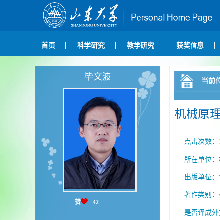
首页
科学研究
教学研究
获奖信息
毕文波
当前
机械原
点击次数：
所在单位：
出版单位：
著作类别：
赞
42
是否译成外