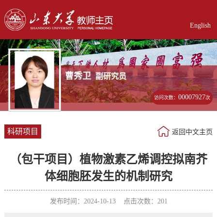
English
曹秀卫
副研究员
00007927
访问次数：
次
科研项目
返回中文主页
（包干项目）植物激素乙烯调控拟南芥
体细胞胚发生的机制研究
发布时间：2024-10-13 点击次数：
201