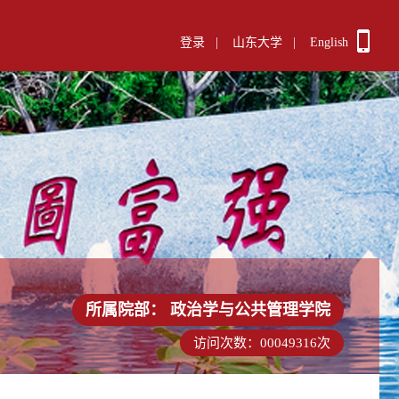
登录
|
山东大学
|
English
所属院部：
政治学与公共管理学院
访问次数：
00049316
次