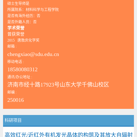
硕士生导师是
所属院系：材料科学与工程学院
是否有海外经历：否
是否外籍人员：否
学术荣誉
曾获荣誉
2015 唐敖庆化学奖
邮箱 :
chengxiao@sdu.edu.cn
移动电话 :
18580080312
通讯/办公地址 :
济南市经十路17923号山东大学千佛山校区
邮编 :
250016
科研项目
高效红光/近红外有机发光晶体的构筑及其放大自辐射