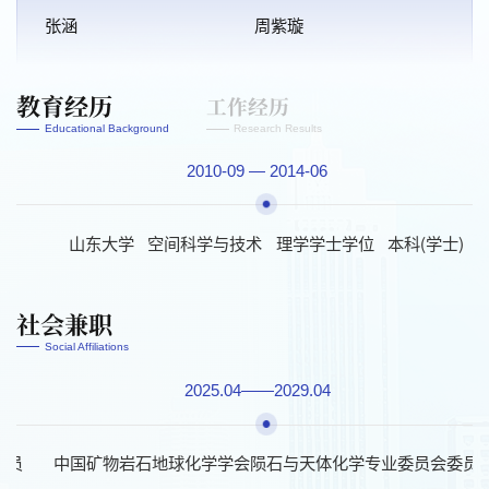
张涵
周紫璇
教育经历
工作经历
Educational Background
Research Results
2010-09 — 2014-06
2020-07 — 2023-09
山东大学
山东大学（威海）
空间科学与技术
数学与统计学院
理学学士学位
博士后
本科(学士)
出站
社会兼职
Social Affiliations
2025.04——2029.04
委员
中国矿物岩石地球化学学会陨石与天体化学专业委员会委员