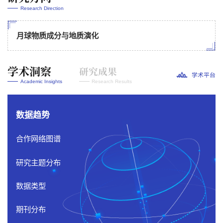
Research Direction
月球物质成分与地质演化
学术洞察
研究成果
学术平台
Academic Insights
Research Results
论文成果
科研项目
数据趋势
刘毅恒, 曹海军, 李瑞, 陈剑, 尹承翔, 贾子祎, 卢学金, 乔乐, 付晓辉,
合作网络图谱
刘长卿, 李琛, 辛艳青, 吕英波, 曾小家, 刘建忠, 李阳 and 凌宗
成.Discovery of crystalline Fe2O3 in returned lunar soils. Science
研究主题分布
Advances, 11:ady5169,2025.
数据类型
陈剑, 凌宗成, 刘建忠, 陈圣波, 丁孝忠, 陈建平, 程维明, 李勃, 张江,
孙灵芝, 刘长卿, 曹海军, 毕向宇, 刘莉, 万晟, 齐晓彬, 赵紫旭, 郭弟均,
期刊分布
籍进柱, 刘敬稳, 王俊涛, 张珂, 张敬宜, 孙鹏举, 朱凯, 陆天启, 吴聪哲,