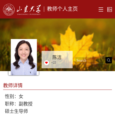
教师个人主页
陈洁
+
22
教师详情
性别：女
职称：副教授
硕士生导师