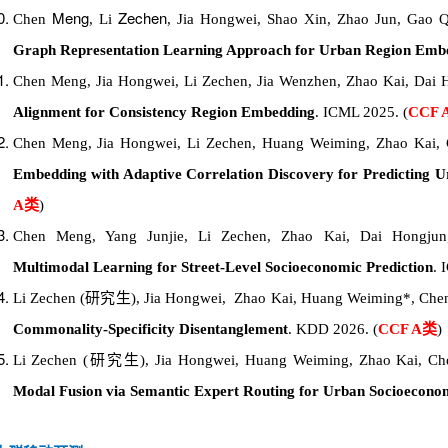
Meng
Zechen
Chen
,
Li
,
Jia Hongwei, Shao Xin, Zhao Jun, Gao Q
Graph Representation Learning Approach for Urban Region Emb
Chen Meng, Jia Hongwei, Li Zechen, Jia Wenzhen, Zhao Kai, Dai
Alignment for Consistency Region Embedding
. ICML 2025.
(
CCF 
Chen Meng, Jia Hongwei, Li Zechen
, Huang Weiming
, Zhao Kai,
Embedding with Adaptive Correlation Discovery for Predicting U
A类
)
Chen Meng, Yang Junjie, Li Zechen, Zhao Kai, Dai Hongj
Multimodal Learning for Street-Level Socioeconomic Prediction
. 
Li Zechen (研究生), Jia Hongwei, Zhao Kai, Huang Weiming*, Ch
Commonality-Specificity Disentanglement
. KDD 2026.
(
CCF A类
)
Li Zechen (研究生), Jia Hongwei, Huang Weiming, Zhao Kai, C
Modal Fusion via Semantic Expert Routing for Urban Socioeconom