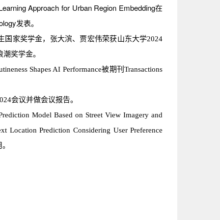
earning Approach for Urban Region Embedding在
hnology发表。
生国家奖学金，张大滨、贾宏伟荣获山东大学2024
度浪潮奖学金。
ineness Shapes AI Performance被期刊Transactions
2024会议并做会议报告。
ediction Model Based on Street View Imagery and
 Location Prediction Considering User Preference
用。