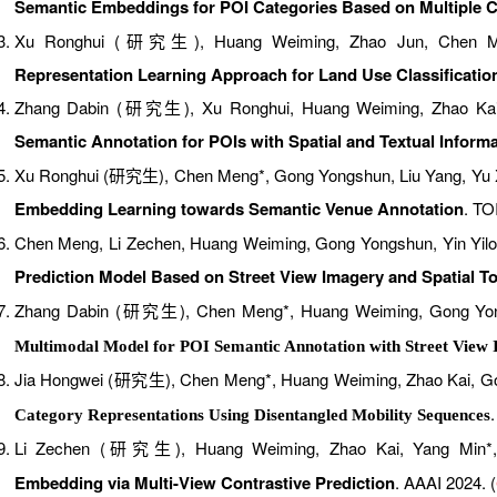
Semantic Embeddings for POI Categories Based on Multiple 
Xu Ronghui (研究生), Huang Weiming, Zhao Jun, Chen Me
Representation Learning Approach for Land Use Classificatio
Zhang Dabin (研究生), Xu Ronghui, Huang Weiming, Zhao Ka
Semantic Annotation for POIs with Spatial and Textual Inform
Xu Ronghui (研究生), Chen Meng*, Gong Yongshun, Liu Yang, Yu Xi
Embedding Learning towards Semantic Venue Annotation
. TO
Chen
Meng
,
Li
Zechen
,
Huang
Weiming
,
Gong
Yongshun
,
Yin
Yil
Prediction Model Based on Street View Imagery and Spatial T
Zhang Dabin (研究生),
Chen Meng*
, Huang Weiming,
Gong Yo
Multimodal Model for POI Semantic Annotation with Street View
Jia Hongwei
(研究生)
,
Chen Meng*,
Huang Weiming, Zhao Kai,
G
Category Representations Using Disentangled Mobility Sequences
Li Zechen (研究生), Huang Weiming, Zhao Kai, Yang Min*,
Embedding via Multi-View Contrastive Prediction
. AAAI 2024.
(