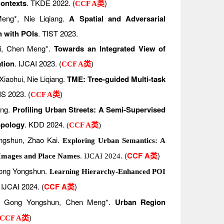
Contexts
. TKDE 2022. (
)
CCF A类
ng*, Nie Liqiang.
A Spatial and Adversarial
n with POIs
. TIST 2023.
i, Chen Meng*.
Towards an Integrated View of
ation
. IJCAI 2023.
(
)
CCF A类
aohui, Nie Liqiang.
TME: Tree-guided Multi-task
IS 2023. (
)
CCF A类
ong
.
Prof
iling Urban Streets: A Semi-Supervised
opology
. KDD 2024.
(
CCF A类
)
ngshun,
Zhao Kai.
Exploring Urban Semantics: A
(
CCF A类
)
 Images and Place Names
. IJCAI 2024.
ong Yongshun.
Learning Hierarchy-Enhanced POI
. IJCAI 2024.
(
CCF A类
)
 Gong Yongshun, Chen Meng*.
Urban Region
)
CCF A类