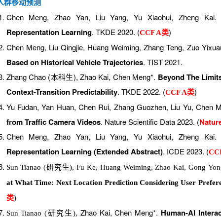
人群移动预测
Chen Meng, Zhao Yan, Liu Yang, Yu Xiaohui, Zheng Kai
Representation Learning
. TKDE 2020. (
)
CCF A类
Chen Meng, Liu Qingjie, Huang Weiming, Zhang Teng, Zuo Yixua
Based on Historical Vehicle Trajectories
. TIST 2021.
Zhang Chao (本科生), Zhao Kai, Chen Meng*.
Beyond The Limits 
Context-Transition Predictability
. TKDE 2022. (
)
CCF A类
Yu Fudan, Yan Huan, Chen Rui, Zhang Guozhen, Liu Yu, Chen M
from Traffic Camera Videos
. Nature Scientific Data 2023. (
Natu
Chen Meng, Zhao Yan, Liu Yang, Yu Xiaohui, Zheng Kai
Representation Learning (Extended Abstract)
. ICDE 2023.
(
CC
Sun
Tianao
(研究生)
, Fu
Ke
, Huang
Weiming
, Zhao
Kai
, Gong
Yon
at What Time: Next Location Prediction Considering User Prefer
类
)
Zhao
Kai
,
Chen
Meng
*
.
Human-AI Intera
Sun
Tianao
(研究生)
,