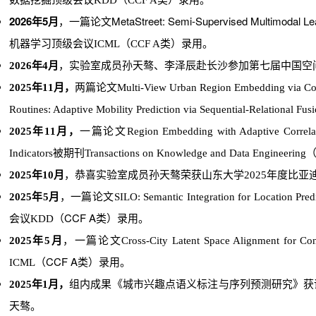
数据挖掘顶级会议KDD（CCF A类）录用。
2026年5月
，一篇论文MetaStreet: Semi-Supervised Multimodal Learni
机器学习顶级会议ICML（
CCF A类
）录用。
2026年4月
，
实验室成员孙天骜
、
李泽辰赴长沙参加第七届中国空
，
两
2025年11月
篇
论文Multi-View Urban Region Embedding via Com
Routines: Adaptive Mobility Prediction via Sequential-
，
一篇
2025年11月
论文Region Embedding with Adaptive Correlati
Indicators被
期刊Transactions on Knowledge and Data Engineering
2025年10月
，恭喜实验室成员孙天骜荣获山东大学2025年度比亚迪
2025年5月
，一篇论文SILO: Semantic Integration for Location P
CCF A类
会议KDD（
）录用。
2025年5月
，一篇论文Cross-City Latent Space Alignment fo
CCF A类
ICML（
）录用。
，
组内成果《
》获
2025年1月
城市兴趣点语义标注与序列预测研究
天骜。