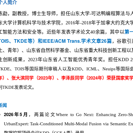
个人简介
陈勐，副教授，博士生导师，担任山东大学-可达鸭编程算法与人
东大学计算机科学与技术学院，2016年-2018年于加拿大约
第一
工智能方法和安全等。近些年发表学术论文40余篇，其中以
TOIS、TKDE等）和IEEE/ACM Trans.学术文章26篇
，谷歌引
上、青年）、山东省自然科学基金、山东省重大科技创新工程以
生创新成果，2023年山东省人工智能优秀青年奖。
担任KDD 2025
TKDE
、
TOIS
等国际期刊审稿人以及KDD、ICML、Neuips等国
年）
、张大滨同学
（2023年）
、李泽辰同学
（2024年）
荣获国家奖
刊TKDE发表论文。
新闻
2026年5月
，
两
篇
论文Where to Go Next: Enhancing Zero-Shot 
UrbanExpert: Task-Conditioned Multi-Modal Fusion via Semantic E