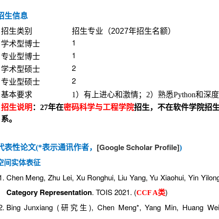
招生信息
招生类别
招生专业（
2027
年招生名额）
1
学术型博士
1
专业型博士
2
学术型硕士
2
专业型硕士
基本要求
1
）有上进心和激情；2）熟悉Python和
招生说明
：27年在
密码科学与工程学院
招生，不在软件学院招
系。
Google Scholar Profile
代表性论文(*表示通讯作者，
[
]
)
空间实体表征
Chen Meng, Zhu Lei, Xu Ronghui, Liu Yang, Yu Xiaohui, Yin Yilon
Category Representation
. TOIS 2021. (
)
CCF A类
Bing Junxiang (研究生), Chen Meng*, Yang Min, Huang Weim