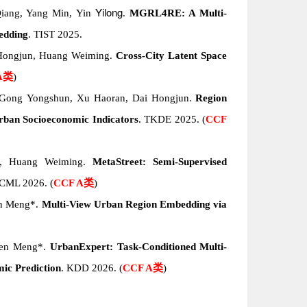
Yilong
iang, Yang Min
,
Yin
.
MGRL4RE: A Multi-
edding
. TIST 2025.
 Hongjun, Huang Weiming.
Cross-City Latent Space
A类
)
Gong
Yongshun,
Xu
Haoran, Dai Hongjun.
Region
rban Socioeconomic Indicators
. TKDE 2025.
(
CCF
un, Huang Weiming.
MetaStreet: Semi-Supervised
ICML 2026.
(
CCF A类
)
en Meng*.
Multi-View Urban Region Embedding via
hen Meng*.
UrbanExpert: Task-Conditioned Multi-
ic Prediction
. KDD 2026.
(
CCF A类
)