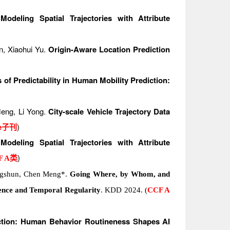
.
Modeling Spatial Trajectories with Attribute
n, Xiaohui Yu.
Origin-Aware Location Prediction
of Predictability in Human Mobility Prediction:
eng, Li Yong.
City-scale Vehicle Trajectory Data
re子刊
)
.
Modeling Spatial Trajectories with Attribute
)
F A类
gshun
, Chen
Meng
*
.
Going Where, by Whom, and
ence and Temporal Regularity
.
KDD 2024.
(
CCF A
ction: Human Behavior Routineness Shapes AI