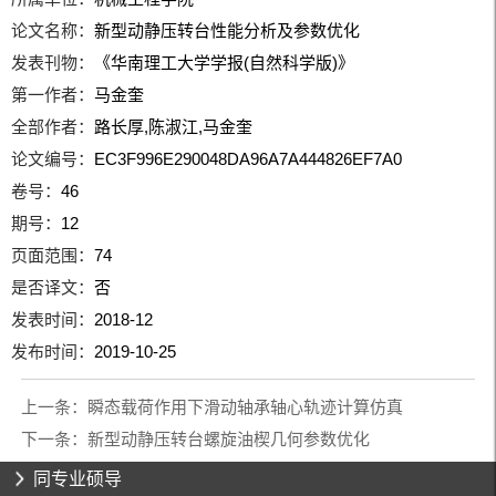
论文名称：
新型动静压转台性能分析及参数优化
发表刊物：
《华南理工大学学报(自然科学版)》
第一作者：
马金奎
全部作者：
路长厚,陈淑江,马金奎
论文编号：
EC3F996E290048DA96A7A444826EF7A0
卷号：
46
期号：
12
页面范围：
74
是否译文：
否
发表时间：
2018-12
发布时间：
2019-10-25
上一条：
瞬态载荷作用下滑动轴承轴心轨迹计算仿真
下一条：
新型动静压转台螺旋油楔几何参数优化
同专业硕导