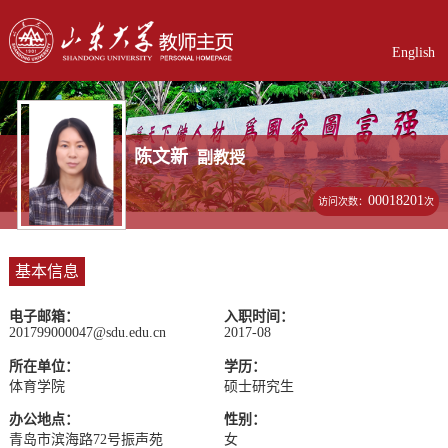
English
陈文新
副教授
00018201
访问次数：
次
基本信息
电子邮箱：
入职时间：
201799000047@sdu.edu.cn
2017-08
所在单位：
学历：
体育学院
硕士研究生
办公地点：
性别：
青岛市滨海路72号振声苑
女