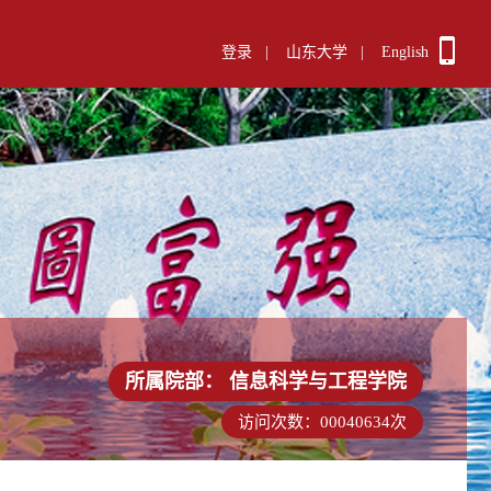
登录
|
山东大学
|
English
所属院部：
信息科学与工程学院
访问次数：
00040634
次