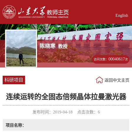
English
陈晓寒
教授
00040617
访问次数：
次
科研项目
返回中文主页
连续运转的全固态倍频晶体拉曼激光器
发布时间：2019-04-18 点击次数：
6
项目名称：