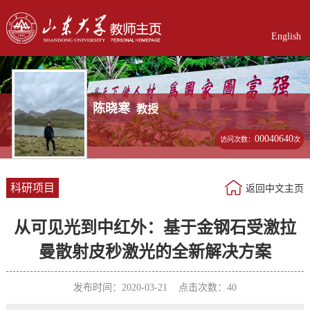
English
陈晓寒
教授
00040640
访问次数：
次
科研项目
返回中文主页
从可见光到中红外：基于金钢石受激拉
曼散射皮秒激光的全新解决方案
发布时间：2020-03-21 点击次数：
40