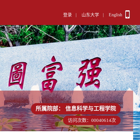
登录
|
山东大学
|
English
所属院部：
信息科学与工程学院
访问次数：
00040614
次