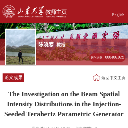
English
陈晓寒
教授
00040616
访问次数：
次
论文成果
返回中文主页
The Investigation on the Beam Spatial
Intensity Distributions in the Injection-
Seeded Terahertz Parametric Generator