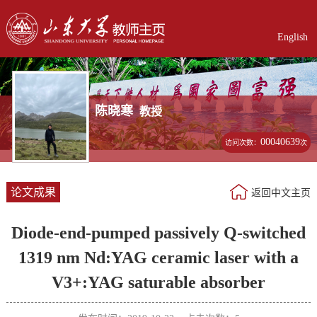
English
陈晓寒
教授
00040639
访问次数：
次
论文成果
返回中文主页
Diode-end-pumped passively Q-switched
1319 nm Nd:YAG ceramic laser with a
V3+:YAG saturable absorber