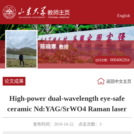
English
陈晓寒
教授
00040620
访问次数：
次
论文成果
返回中文主页
High-power dual-wavelength eye-safe
ceramic Nd:YAG/SrWO4 Raman laser
发布时间：2019-10-22 点击次数：
3