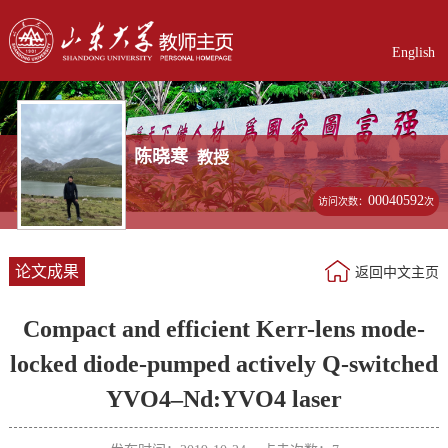
English
陈晓寒
教授
00040592
访问次数：
次
论文成果
返回中文主页
Compact and efficient Kerr-lens mode-
locked diode-pumped actively Q-switched
YVO4–Nd:YVO4 laser