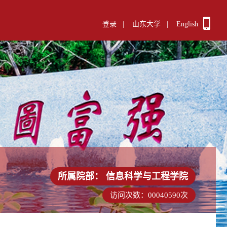
登录
|
山东大学
|
English
所属院部：
信息科学与工程学院
访问次数：
00040590
次