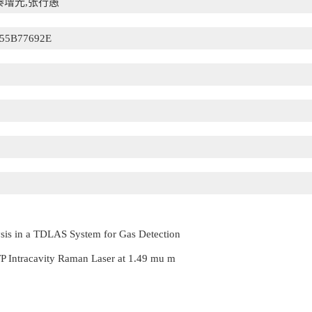
秦增光,张行愚
55B77692E
sis in a TDLAS System for Gas Detection
Intracavity Raman Laser at 1.49 mu m