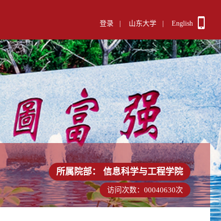
登录
|
山东大学
|
English
所属院部：
信息科学与工程学院
访问次数：
00040630
次