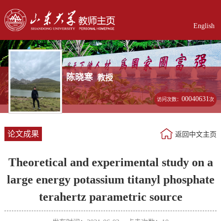
English
陈晓寒
教授
00040631
访问次数：
次
论文成果
返回中文主页
Theoretical and experimental study on a
large energy potassium titanyl phosphate
terahertz parametric source