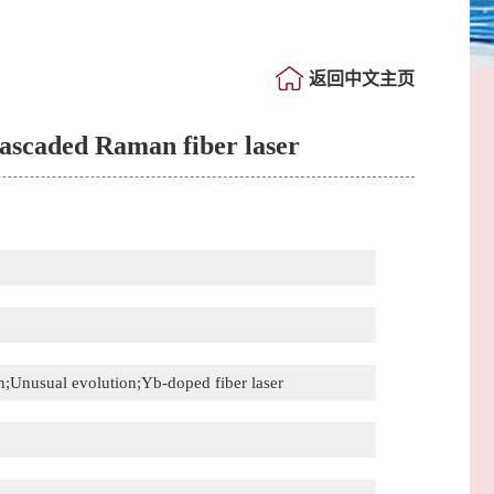
返回中文主页
 cascaded Raman fiber laser
n;Unusual evolution;Yb-doped fiber laser