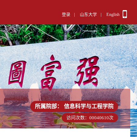
登录
|
山东大学
|
English
所属院部：
信息科学与工程学院
访问次数：
00040610
次