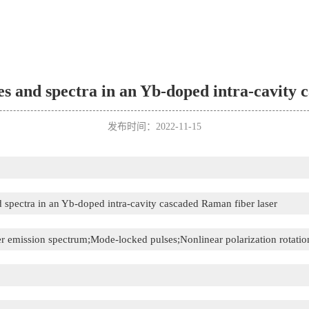
es and spectra in an Yb-doped intra-cavity
发布时间：2022-11-15
 spectra in an Yb-doped intra-cavity cascaded Raman fiber laser
r emission spectrum;Mode-locked pulses;Nonlinear polarization rotatio