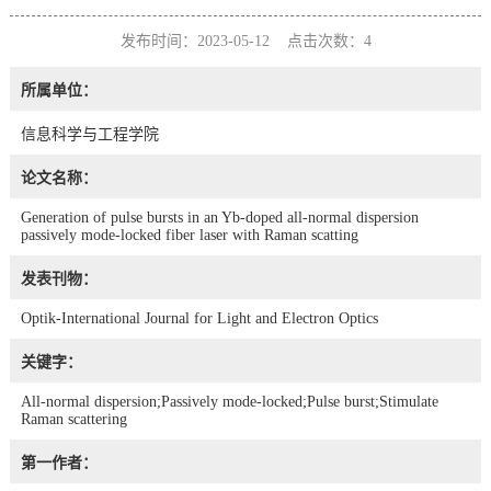
发布时间：2023-05-12 点击次数：
4
所属单位：
信息科学与工程学院
论文名称：
Generation of pulse bursts in an Yb-doped all-normal dispersion
passively mode-locked fiber laser with Raman scatting
发表刊物：
Optik-International Journal for Light and Electron Optics
关键字：
All-normal dispersion;Passively mode-locked;Pulse burst;Stimulate
Raman scattering
第一作者：