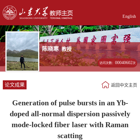
English
陈晓寒
教授
00040602
访问次数：
次
论文成果
返回中文主页
Generation of pulse bursts in an Yb-
doped all-normal dispersion passively
mode-locked fiber laser with Raman
scatting