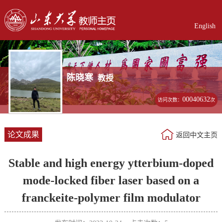
English
陈晓寒
教授
00040632
访问次数：
次
论文成果
返回中文主页
Stable and high energy ytterbium-doped
mode-locked fiber laser based on a
franckeite-polymer film modulator