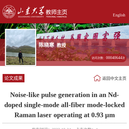
English
陈晓寒
教授
00040644
访问次数：
次
论文成果
返回中文主页
Noise-like pulse generation in an Nd-
doped single-mode all-fiber mode-locked
Raman laser operating at 0.93 μm