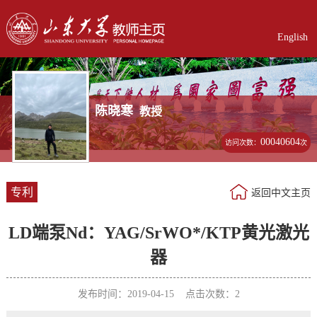
English
陈晓寒
教授
00040604
访问次数：
次
专利
返回中文主页
LD端泵Nd：YAG/SrWO*/KTP黄光激光
器
发布时间：2019-04-15 点击次数：
2