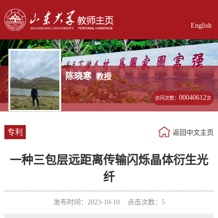
English
陈晓寒
教授
00040612
访问次数：
次
专利
返回中文主页
一种三包层远距离传输闪烁晶体衍生光
纤
发布时间：2023-10-10 点击次数：
5