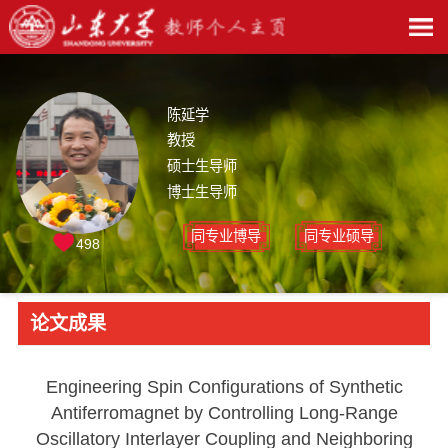
陈延学
教授
硕士生导师
博士生导师
同专业博导
同专业硕导
498
论文成果
Engineering Spin Configurations of Synthetic
Antiferromagnet by Controlling Long-Range
Oscillatory Interlayer Coupling and Neighboring