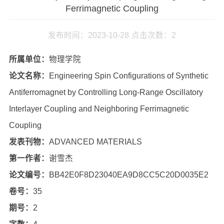
Ferrimagnetic Coupling
发布时间：2023-10-28
点击次数：
2
所属单位：
物理学院
论文名称：
Engineering Spin Configurations of Synthetic
Antiferromagnet by Controlling Long-Range Oscillatory
Interlayer Coupling and Neighboring Ferrimagnetic
Coupling
发表刊物：
ADVANCED MATERIALS
第一作者：
谢雪杰
论文编号：
BB42E0F8D23040EA9D8CC5C20D0035E2
卷号：
35
期号：
2