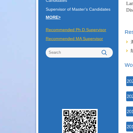
Candidates
Lan
Supervisor of Master's Candidates
Dis
MORE>
Recommended Ph.D.Supervisor
Re
Recommended MA Supervisor
Wor
20
20
20
20