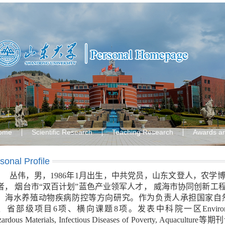
ome
Scientific Research
Teaching Research
Awards a
sonal Profile
丛伟，男，1986年1月出生，中共党员，山东文登人，农
者， 烟台市“双百计划”蓝色产业领军人才， 威海市协同创新
、海水养殖动物疾病防控等方向研究。作为负责人承担国家自
、
省部级项目6项
、横向课题8项。发表中科院一区Environmental Scie
zardous Materials, Infectious Diseases of Poverty,