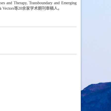
seases and Therapy, Transboundary and Emerging
 Parasites & Vectors等20余家学术期刊审稿人。