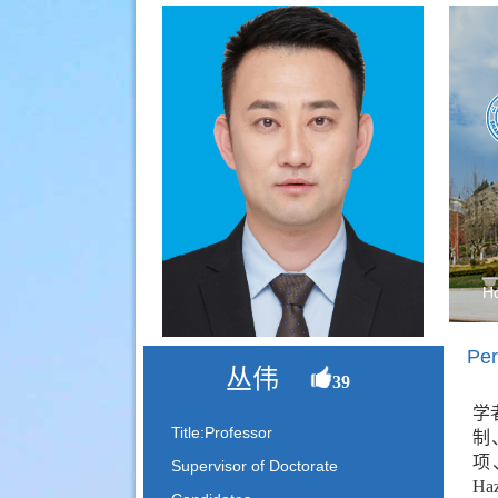
H
Per
丛伟
39
学
Title:Professor
制
项
Supervisor of Doctorate
Ha