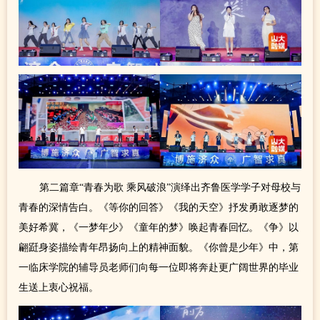
第二篇章“青春为歌 乘风破浪”演绎出齐鲁医学学子对母校与
青春的深情告白。《等你的回答》《我的天空》抒发勇敢逐梦的
美好希冀，《一梦年少》《童年的梦》唤起青春回忆。《争》以
翩跹身姿描绘青年昂扬向上的精神面貌。《你曾是少年》中，第
一临床学院的辅导员老师们向每一位即将奔赴更广阔世界的毕业
生送上衷心祝福。