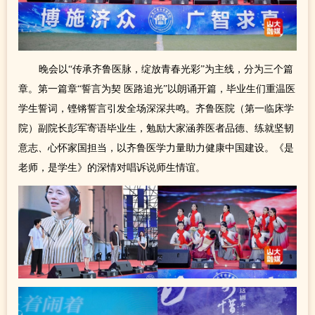
晚会以“传承齐鲁医脉，绽放青春光彩”为主线，分为三个篇
章。第一篇章“誓言为契 医路追光”以朗诵开篇，毕业生们重温医
学生誓词，铿锵誓言引发全场深深共鸣。齐鲁医院（第一临床学
院）副院长彭军寄语毕业生，勉励大家涵养医者品德、练就坚韧
意志、心怀家国担当，以齐鲁医学力量助力健康中国建设。《是
老师，是学生》的深情对唱诉说师生情谊。