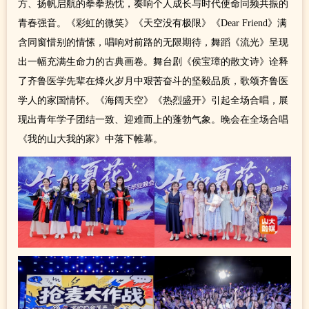
方、扬帆启航的拳拳热忱，奏响个人成长与时代使命同频共振的
青春强音。《彩虹的微笑》《天空没有极限》《Dear Friend》满
含同窗惜别的情愫，唱响对前路的无限期待，舞蹈《流光》呈现
出一幅充满生命力的古典画卷。舞台剧《侯宝璋的散文诗》诠释
了齐鲁医学先辈在烽火岁月中艰苦奋斗的坚毅品质，歌颂齐鲁医
学人的家国情怀。《海阔天空》《热烈盛开》引起全场合唱，展
现出青年学子团结一致、迎难而上的蓬勃气象。晚会在全场合唱
《我的山大我的家》中落下帷幕。