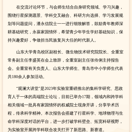
在交流讨论环节，与会师生结合自身研究领域、学习兴趣，
围绕行星探测愿景、学科交叉融合、科研方向选择、学习发展规
划等问题提问，潘永信院士一一进行细致解答，鼓励青年教师深
耕基础研究，永葆家国情怀，希望青少年学生学好基础知识，保
持兴趣爱好，争做担当民族复兴大任的时代新人。
山东大学青岛校区副校长、微生物技术研究院院长、全重室
常务副主任李盛英在会上致辞，全重室副主任张伶俐主持报告
会。全重室有关负责人、山东大学师生、青岛市中小学师生代表
共180余人参加活动。
“观澜大讲堂”是2023年实验室重磅推出的集科学研究、思政
育人于一体的高端院士论坛，目前已举办17期，领域内和跨学科
相关领域一批具有家国情怀的权威院士现身开讲，分享学术历
程，传承科学精神。本次报告会搭建了行星科学、地球物理与生
命学科深度对话的平台，进一步打破学科壁垒、拓宽科研视野，
为实验室开展跨学科联合攻关打开了新思路、新赛道。