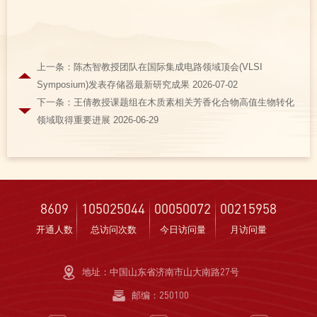
上一条：陈杰智教授团队在国际集成电路领域顶会(VLSI
Symposium)发表存储器最新研究成果 2026-07-02
下一条：王倩教授课题组在木质素相关芳香化合物高值生物转化
领域取得重要进展 2026-06-29
8609
105025044
00050072
00215958
开通人数
总访问次数
今日访问量
月访问量
地址：中国山东省济南市山大南路27号
邮编：250100