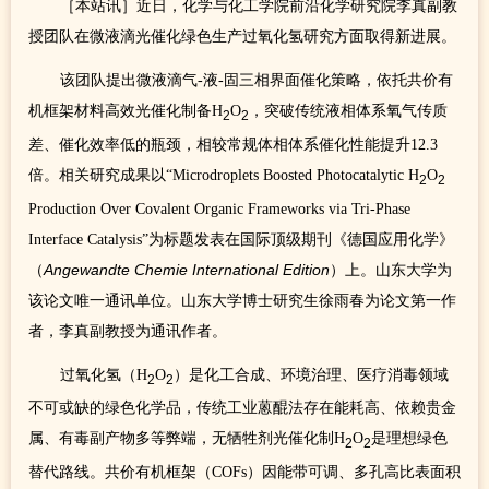
［本站讯］近日，化学与化工学院前沿化学研究院李真副教
授团队在微液滴光催化绿色生产过氧化氢研究方面取得新进展。
该团队提出微液滴气-液-固三相界面催化策略，依托共价有
机框架材料高效光催化制备H
O
，突破传统液相体系氧气传质
2
2
差、催化效率低的瓶颈，相较常规体相体系催化性能提升12.3
倍。相关研究成果以“Microdroplets Boosted Photocatalytic H
O
2
2
Production Over Covalent Organic Frameworks via Tri-Phase
Interface Catalysis”为标题发表在国际顶级期刊《德国应用化学》
（
Angewandte Chemie International Edition
）上。山东大学为
该论文唯一通讯单位。山东大学博士研究生徐雨春为论文第一作
者，李真副教授为通讯作者。
过氧化氢（H
O
）是化工合成、环境治理、医疗消毒领域
2
2
不可或缺的绿色化学品，传统工业蒽醌法存在能耗高、依赖贵金
属、有毒副产物多等弊端，无牺牲剂光催化制H
O
是理想绿色
2
2
替代路线。共价有机框架（COFs）因能带可调、多孔高比表面积