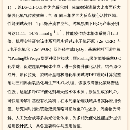
1），以DS-OH-COF作为光催化剂，依靠微液滴超大比表面积大
幅强化氧气传质效率，气-液-固三相界面为反应核心活性区域。
性能测试表明，1 μL微液滴在空气、纯氧氛围下H
O
产率分别
2
2
-1
-1
可达11.11、14.79 mmol g
h
，性能较传统体相体系提升12.3
倍。机理实验证实该体系可同步通过2电子氧还原（2e⁻ ORR）与
2电子水氧化（2e⁻ WOR）双路径生成H
O
；基底材料可调控氧
2
2
气Pauling型/Yeager型两种吸附模式，弱Pauling吸附能够保留O-O
化学键、促进超氧中间体生成，进一步提升催化活性。结合原位
红外、原位拉曼、旋转环盘电极电化学测试与DFT理论计算完整
阐明三相界面氧活化与生产H
O
机理。该微液滴催化策略普适
2
2
性强，适配多种COF催化剂与天然水体水源，原位生成的H
O
2
2
可快速降解甲基橙有机染料，在水污染治理领域具备实际应用价
值。研究同时指出该微液滴策略可拓展至CO
还原、污染物光降
2
解、人工光合成等多类光催化体系，为多相光催化性能提升提供
通用设计范式，具备重要科学与应用价值。