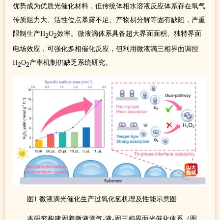
优势成为优质光催化材料，但传统体相水溶液反应体系存在氧气
传质阻力大、活性位点暴露不足、产物易分解等固有缺陷，严重
限制生产H
O
效率。微液滴体系具备超大界面面积、独特界面
2
2
电场效应，可强化多相催化反应，但利用微液滴三相界面调控
H
O
产率机制仍缺乏系统研究。
2
2
图1 微液滴光催化生产过氧化氢机理及性能示意图
本研究构建固着微液滴气-液-固三相界面光催化体系（图