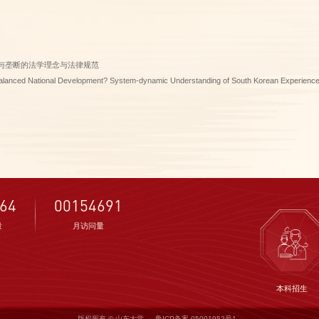
争与垄断的法学理念与法律规范
onal Development? System-dynamic Understanding of South Korean Experienc
64
00154691
量
月访问量
本科招生
版权所有 © 山东大学
鲁ICP备案 05001952号1