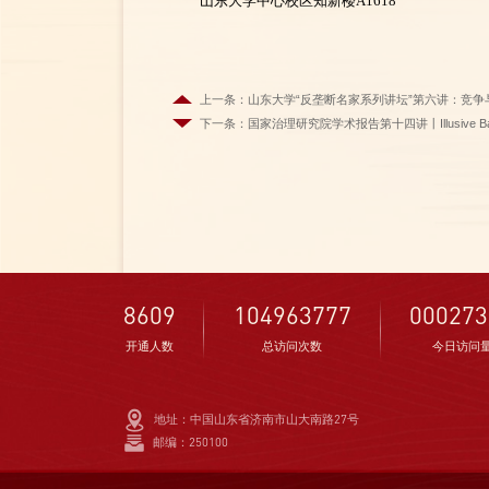
山东大学中心校区知新楼A1618
上一条：山东大学“反垄断名家系列讲坛”第六讲：竞
下一条：国家治理研究院学术报告第十四讲丨Illusive Balanced Nati
8609
104963777
000273
开通人数
总访问次数
今日访问
地址：中国山东省济南市山大南路27号
邮编：250100