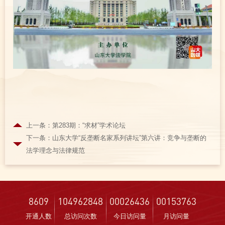
上一条：第283期：“求材”学术论坛
下一条：山东大学“反垄断名家系列讲坛”第六讲：竞争与垄断的
法学理念与法律规范
8609
104962848
00026436
00153763
开通人数
总访问次数
今日访问量
月访问量