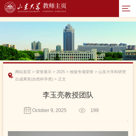
网站首页
>
荣誉展示
>
2025
>
校级专项荣誉
>
山东大学科研突
出成果奖(自然科学类)
>
正文
李玉亮教授团队
October 9, 2025
199