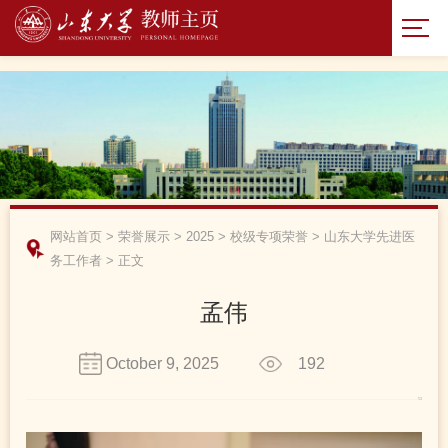
网站首页
>
荣誉展示
>
2025
>
校级专项荣誉
>
山东大学先进医
务工作者
>
正文
孟伟
October 9, 2025
192