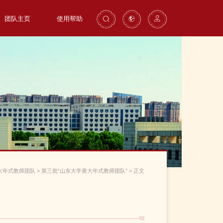
团队主页
使用帮助
大年式教师团队
>
第三批“山东大学黄大年式教师团队”
>
正文