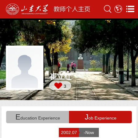
崔立红
3
E
J
ducation Experience
ob Experience
2002.07
-Now