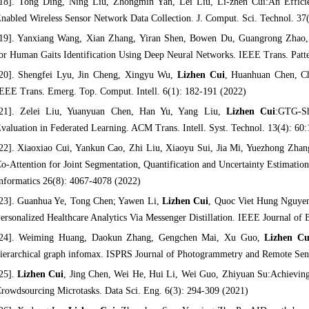
18]. Tong Ding, Ning Liu, Zhongmin Yan, Lei Liu, Li-zhen Cui:An Effic
nabled Wireless Sensor Network Data Collection. J. Comput. Sci. Technol. 37
19]. Yanxiang Wang, Xian Zhang, Yiran Shen, Bowen Du, Guangrong Zhao
or Human Gaits Identification Using Deep Neural Networks. IEEE Trans. Patte
20]. Shengfei Lyu, Jin Cheng, Xingyu Wu,
Lizhen Cui
, Huanhuan Chen, Ch
EEE Trans. Emerg. Top. Comput. Intell. 6(1): 182-191 (2022)
21]. Zelei Liu, Yuanyuan Chen, Han Yu, Yang Liu,
Lizhen Cui
:GTG-Sh
valuation in Federated Learning. ACM Trans. Intell. Syst. Technol. 13(4): 60
22]. Xiaoxiao Cui, Yankun Cao, Zhi Liu, Xiaoyu Sui, Jia Mi, Yuezhong Zha
o-Attention for Joint Segmentation, Quantification and Uncertainty Estimati
nformatics 26(8): 4067-4078 (2022)
23]. Guanhua Ye, Tong Chen; Yawen Li,
Lizhen Cui
, Quoc Viet Hung Nguyen
ersonalized Healthcare Analytics Via Messenger Distillation. IEEE Journal of
24]. Weiming Huang, Daokun Zhang, Gengchen Mai, Xu Guo,
Lizhen Cu
ierarchical graph infomax. ISPRS Journal of Photogrammetry and Remote Sen
25].
Lizhen Cui
, Jing Chen, Wei He, Hui Li, Wei Guo, Zhiyuan Su:Achieving
rowdsourcing Microtasks. Data Sci. Eng. 6(3): 294-309 (2021)