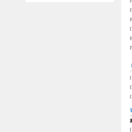
[
[
[
[
[
[
[
[
[
[