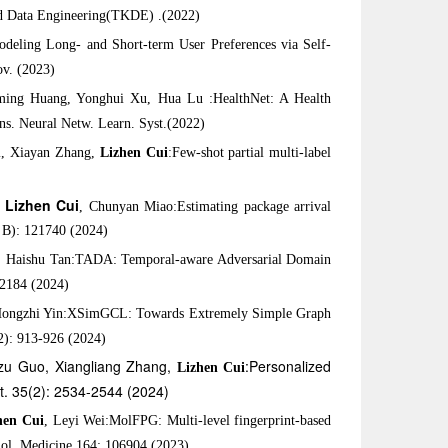
d Data Engineering(TKDE) .(2022)
deling Long- and Short-term User Preferences via Self-
v. (2023)
ming Huang, Yonghui Xu, Hua Lu :HealthNet: A Health
s. Neural Netw. Learn. Syst.(2022)
i, Xiayan Zhang,
Lizhen Cui
:Few-shot partial multi-label
Lizhen Cui
,
, Chunyan Miao:Estimating package arrival
t B): 121740 (2024)
, Haishu Tan:TADA: Temporal-aware Adversarial Domain
22184 (2024)
Hongzhi Yin:XSimGCL: Towards Extremely Simple Graph
2): 913-926 (2024)
zu Guo, Xiangliang Zhang,
:Personalized
Lizhen Cui
t. 35(2): 2534-2544 (2024)
hen Cui
, Leyi Wei:MolFPG: Multi-level fingerprint-based
iol. Medicine 164: 106904 (2023)