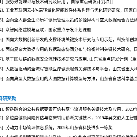
1].
服务效能理论与技术研究及应用 ，国家重点研发计划项目
2].
工业互联网云-边-端轻量化智能软件体系构建与优化研究研究，国家自
3].
面向全人群全生命历程健康管理决策的多源异构时空大数据融合方法研
4].
众智网络建模与互联，国家重点研发计划课题
5].
面向大数据创新研发的支撑环境关键技术研究与应用示范，科技部创
6].
面向复杂大数据应用的数据动态协同分布与均衡控制关键技术研究，
7].
基于区块链的数据安全流转技术研究与应用, 山东省重点研发计划（
8].
大数据驱动的全流程智能医疗健康服务关键技术与平台，山东省重大
9].
面向典型大数据应用的大图数据计算模型与方法，山东省自然科学基
科研奖励
1].
智链融合的公共数据要素可信共享与流通服务关键技术及应用，
2023
2].
多粒度健康风险评估与临床辅助诊断关键技术，
2019
年吴文俊人工智
3].
劳动力市场管理信息系统，
2009
年山东省科技进步一等奖