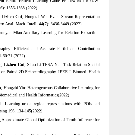
ient Reinforcement Learning Game Framework for UAV-
(6): 1356-1368 (2022)
,
Lizhen Cui
, Hongkai Wen:Event-Stream Representation
rn Anal. Mach. Intell. 44(7): 3436-3449 (2022)
unyan Miao:Auxiliary Learning for Relation Extraction.
apley: Efficient and Accurate Participant Contribution
:1-60:21 (2022)
ng,
Lizhen Cui
, Shuo Li:TRSA-Net: Task Relation Spatial
on on Paired 2D Echocardiography. IEEE J. Biomed. Health
, Hongzhi Yin: Heterogeneous Collaborative Learning for
 Biomedical and Health Informatics(2022)
i
: Learning urban region representations with POIs and
sing 196, 134-145(2022)
 Approximate Global Optimization of Truth Inference for