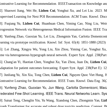
ontrastive Learning for Recommendation. IEEETransaction on Knowledge an
2].
Shaowei Jiang, Wei He,
Lizhen Cui
, Yonghui Xu, and Lei Liu. 2023. Mo
upervised Learning for Next POI Recommendation. ACM Trans. Knowl. Disco
3].
Fuqiang Yu,
Lizhen Cui
, Huanhuan Chen, Yiming Cao, Ning Liu, Wei
rogression Network via Heterogeneous Medical Information Fusion. IEEE Tran
4].
Yunfeng Zhao, Guoxian Yu, Lei Liu, Zhongmin Yan, Carlotta Domenicon
earning via prototype rectification. Knowl. Inf. Syst. 65(4): 1851-1880 (2023)
5]. Lei Zhang, Xingyu Wu, Yong Liu, Xin Zhou, Yiming Cao, Yonghui Xu
ime via heterogeneous hypergraph neural network. Expert Syst. Appl. 238(Par
6].
Chang'an Yi, Haotian Chen, Yonghui Xu, Yan Zhou, Juan Du,
Lizhen Cui
daptation for patient outcomes forecasting. Expert Syst. Appl. 238(Part E): 1
7].
Junliang Yu, Xin Xia, Tong Chen,
Lizhen Cui
, Nguyen Quoc Viet Hung, 
ontrastive Learning for Recommendation. IEEE Trans. Knowl. Data Eng. 36(
Yunfeng Zhao, Guoxian Yu, Jun Wang, Carlotta Domeniconi, Mao
8].
ederated Few-Shot Learning. IEEE Trans. Neural Networks Learn. Sys
9].
Saisai Teng, Chenglin Yin, Yu Wang, Xiandong Chen, Zhongmin Yan,
Liz
raph Transformer for accurate and robust drug toxicity prediction. Comput. B