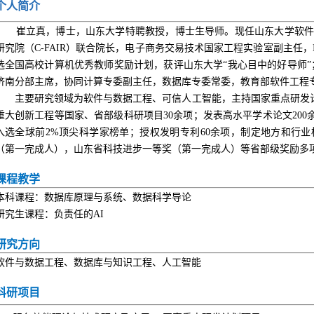
个人简介
崔立真，博士，山东大学特聘教授，博士生导师。现任山东大学软
研究院（
C-FAIR
）联合院长，电子商务交易技术国家工程实验室副主任，
选全国高校计算机优秀教师奖励计划，获评山东大学“我心目中的好导师”
济南分部主席，协同计算专委副主任，数据库专委常委，教育部软件工程
主要研究领域为软件与数据工程、可信人工智能，主持国家重点研发
重大创新工程等国家、省部级科研项目30余项；发表高水平学术论文200余
入选全球前2%顶尖科学家榜单；授权发明专利60余项，制定地方和行业
（第一完成人），山东省科技进步一等奖（第一完成人）等省部级奖励多
课程教学
本科课程：数据库原理与系统、数据科学导论
研究生课程：负责任的
AI
研究方向
软件与数据工程、数据库与知识工程、人工智能
科研项目