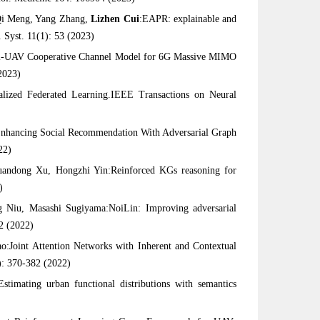
 Qi Meng, Yang Zhang,
Lizhen Cui
:EAPR: explainable and
. Syst. 11(1): 53 (2023)
ti-UAV Cooperative Channel Model for 6G Massive MIMO
2023)
lized Federated Learning.IEEE Transactions on Neural
Enhancing Social Recommendation With Adversarial Graph
22)
uandong Xu, Hongzhi Yin:Reinforced KGs reasoning for
)
g Niu, Masashi Sugiyama:NoiLin: Improving adversarial
22 (2022)
:Joint Attention Networks with Inherent and Contextual
): 370-382 (2022)
imating urban functional distributions with semantics