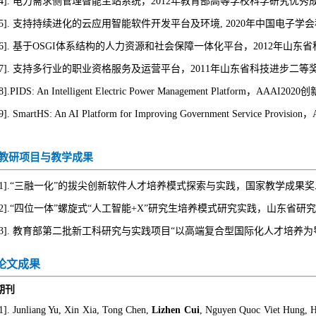
4].
电力需求侧管理智能主站系统，
2012
年教育部高等学校科学研究优秀
5].
支持持续进化的云应用智能软件开发平台及环境,
2020
年中国电子学会
6].
基于OSGI体系结构的人力资源和社会保障一体化平台，
2012
年山东省
7].
支持多行业的职业资格服务及运营平台，
2011
年山东省科技进步二等
8].
PIDS: An Intelligent Electric Power Management Platform，AAAI2020
创
9].
SmartHS: An AI Platform for Improving Government Service Provision
教研项目与教学成果
1].
“三融一化”的拔尖创新软件人才培养模式探索与实践，国家教学成果
2].
“四位一体”螺旋式“人工智能+X”研究生培养模式研究实践，山东省研
3].
教育部第二批新工科研究与实践项目“以高端复合型国际化人才培养为
论文成果
期刊
1]. Junliang Yu, Xin Xia, Tong Chen,
Lizhen Cui
, Nguyen Quoc Viet Hung, 