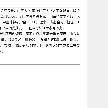
件学院院长，山东大学
-
南洋理工大学人工智能国际联合
IET Fellow
，泰山学者特聘专家，山东省教学名师，入
；中国计算机学会（
CCF
）理事、杰出会员，担任
CCF
专业教指委委员、工程教育认证专家等职务。
计划项目和课题、国家自然科学基金重点项目、山东省
篇，谷歌学术引用8000+，多篇入选ESI高被引论文，
标准5项，出版专著/教材6部。获国家教学成果二等奖
项。