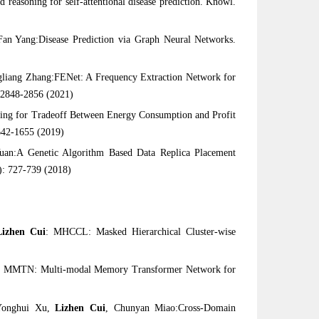
reasoning for self-attentional disease prediction. Knowl.
Fan Yang:Disease Prediction via Graph Neural Networks.
gliang Zhang:FENet: A Frequency Extraction Network for
: 2848-2856 (2021)
ng for Tradeoff Between Energy Consumption and Profit
642-1655 (2019)
uan:A Genetic Algorithm Based Data Replica Placement
4): 727-739 (2018)
Lizhen Cui
: MHCCL: Masked Hierarchical Cluster-wise
Xu: MMTN: Multi-modal Memory Transformer Network for
,Yonghui Xu,
Lizhen Cui
, Chunyan Miao:Cross-Domain