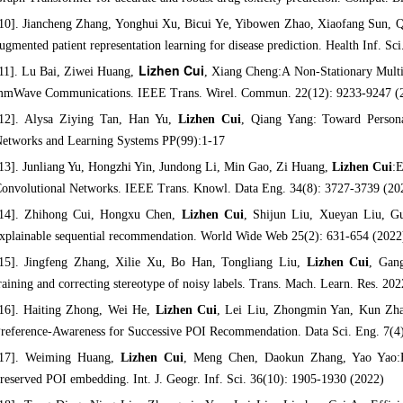
10]. Jiancheng Zhang, Yonghui Xu, Bicui Ye, Yibowen Zhao, Xiaofang Sun,
ugmented patient representation learning for disease prediction. Health Inf. Sci
Lizhen Cui
11]. Lu Bai, Ziwei Huang,
, Xiang Cheng:A Non-Stationary Mul
mWave Communications. IEEE Trans. Wirel. Commun. 22(12): 9233-9247 (
12]. Alysa Ziying Tan, Han Yu,
Lizhen Cui
, Qiang Yang: Toward Persona
etworks and Learning Systems PP(99):1-17
13]. Junliang Yu, Hongzhi Yin, Jundong Li, Min Gao, Zi Huang,
Lizhen Cui
:
onvolutional Networks. IEEE Trans. Knowl. Data Eng. 34(8): 3727-3739 (20
14]. Zhihong Cui, Hongxu Chen,
Lizhen Cui
, Shijun Liu, Xueyan Liu, G
xplainable sequential recommendation. World Wide Web 25(2): 631-654 (2022
15]. Jingfeng Zhang, Xilie Xu, Bo Han, Tongliang Liu,
Lizhen Cui
, Gan
raining and correcting stereotype of noisy labels. Trans. Mach. Learn. Res. 20
16]. Haiting Zhong, Wei He,
Lizhen Cui
, Lei Liu, Zhongmin Yan, Kun Zhao
reference-Awareness for Successive POI Recommendation. Data Sci. Eng. 7(4
17]. Weiming Huang,
Lizhen Cui
, Meng Chen, Daokun Zhang, Yao Yao:Est
reserved POI embedding. Int. J. Geogr. Inf. Sci. 36(10): 1905-1930 (2022)