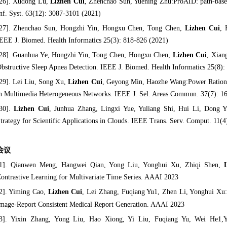
26]. Xudong Lu,
Lizhen Cui
, Zhenchao Sun, Yuening Zhu:ProAID: path-based 
nf. Syst. 63(12): 3087-3101 (2021)
27]. Zhenchao Sun, Hongzhi Yin, Hongxu Chen, Tong Chen,
Lizhen Cui
, 
EEE J. Biomed. Health Informatics 25(3): 818-826 (2021)
28]. Guanhua Ye, Hongzhi Yin, Tong Chen, Hongxu Chen,
Lizhen Cui
, Xian
bstructive Sleep Apnea Detection. IEEE J. Biomed. Health Informatics 25(8)
29]. Lei Liu, Song Xu,
Lizhen Cui
, Geyong Min, Haozhe Wang:Power Rationi
n Multimedia Heterogeneous Networks. IEEE J. Sel. Areas Commun. 37(7): 1
30].
Lizhen Cui
, Junhua Zhang, Lingxi Yue, Yuliang Shi, Hui Li, Dong Y
trategy for Scientific Applications in Clouds. IEEE Trans. Serv. Comput. 11(
会议
1].
Qianwen Meng, Hangwei Qian, Yong Liu, Yonghui Xu, Zhiqi Shen,
ontrastive Learning for Multivariate Time Series. AAAI 2023
2].
Yiming Cao,
Lizhen Cui
, Lei Zhang, Fuqiang Yu1, Zhen Li, Yonghui 
mage-Report Consistent Medical Report Generation. AAAI 2023
3].
Yixin Zhang, Yong Liu, Hao Xiong, Yi Liu, Fuqiang Yu, Wei He1