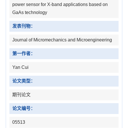
power sensor for X-band applications based on
GaAs technology
发表刊物：
Journal of Micromechanics and Microengineering
第一作者：
Yan Cui
论文类型：
期刊论文
论文编号：
05513