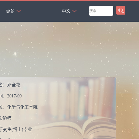
`
更多
中文
名：
邓全花
间：
2017-09
位：
化学与化工学院
实验师
研究生(博士)毕业