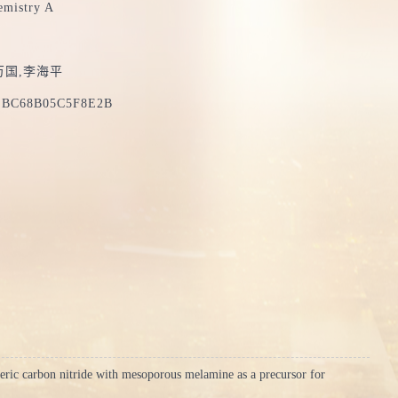
emistry A
万国,李海平
EBC68B05C5F8E2B
eric carbon nitride with mesoporous melamine as a precursor for