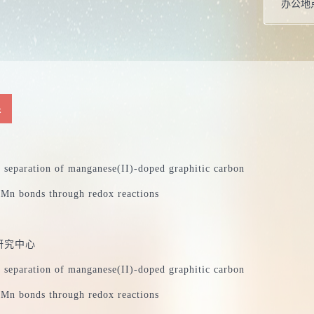
办公地
性别：
学位：
职称：
毕业院
果
所属院
 separation of manganese(II)-doped graphitic carbon
-Mn bonds through redox reactions
曾获荣
研究中心
 separation of manganese(II)-doped graphitic carbon
-Mn bonds through redox reactions