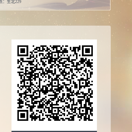
点：
生北229
女
研究生
高级实验师
校：
山东大学
系：
化学与化工学院
誉：
2021 曾获荣誉当选： 实验室先进个人