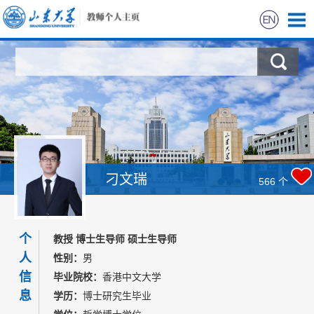
首页
科学研究
教学研究
获奖信息
刁文瑞
566
个
招生信息
个
教授 博士生导师 硕士生导师
学生信息
人
性别：
男
信
毕业院校：
香港中文大学
我的相册
息
学历：
博士研究生毕业