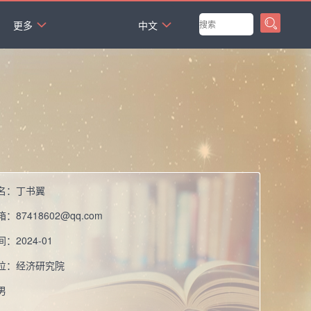
`
更多
中文
名：
丁书翼
箱：
87418602@qq.com
间：
2024-01
位：
经济研究院
男