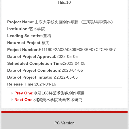
Hits:
10
Project Name:
山东大学校史画创作项目《王寿彭与季羡林》
Institution:
艺术学院
Leading Scientist:
董梅
Nature of Project:
横向
Project Number:
E11190F2A03A0509E053BE07C2CA56F7
Date of Project Approval:
2022-05-05
Scheduled Completion Time:
2023-04-05
Date of Project Completion:
2023-04-05
Date of Project Initiation:
2022-05-05
Release Time:
2024-04-16
Prev One:
水浒108将艺术形象创作项目
Next One:
列宾美术学院绘画艺术研究
PC Version