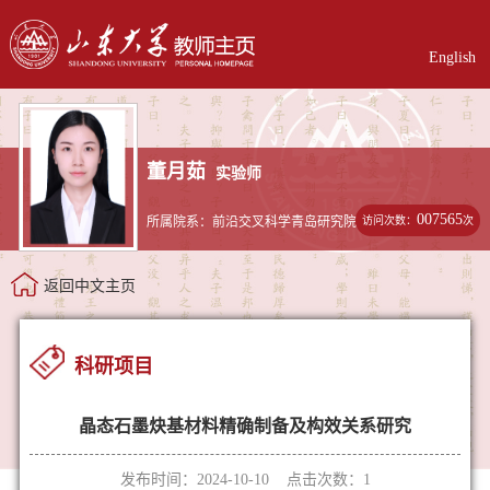
English
董月茹
实验师
007565
访问次数：
次
所属院系：前沿交叉科学青岛研究院
返回中文主页
科研项目
晶态石墨炔基材料精确制备及构效关系研究
发布时间：2024-10-10 点击次数：
1