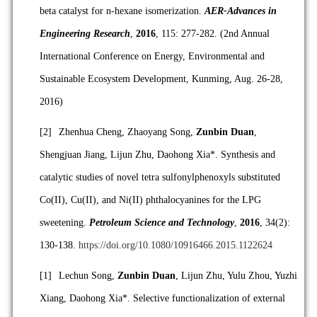
beta catalyst for n-hexane isomerization.
AER-Advances in
Engineering Research
,
2016
, 115: 277-282. (2nd Annual
International Conference on Energy, Environmental and
Sustainable Ecosystem Development, Kunming, Aug. 26-28,
2016)
[2]
Zhenhua Cheng, Zhaoyang Song,
Zunbin Duan
,
Shengjuan Jiang, Lijun Zhu, Daohong Xia*. Synthesis and
catalytic studies of novel tetra sulfonylphenoxyls substituted
Co(II), Cu(II), and Ni(II) phthalocyanines for the LPG
sweetening.
Petroleum Science and Technology
,
2016
, 34(2):
130-138.
https://doi.org/10.1080/10916466.2015.1122624
[1]
Lechun Song,
Zunbin Duan
, Lijun Zhu, Yulu Zhou, Yuzhi
Xiang, Daohong Xia*. Selective functionalization of external