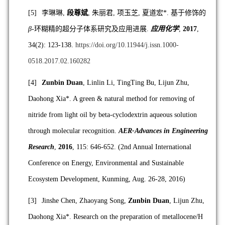
[5]
李琳琳
,
段尊斌
,
朱丽君
,
项玉芝
,
夏道宏
*.
基于修饰的
β
-
环糊精的超分子体系研究及应用进展
.
应用化学
,
2017
,
34(2): 123-138.
https://doi.org/10.11944/j.issn.1000-
0518.2017.02.160282
[4]
Zunbin Duan
, Linlin Li, TingTing Bu, Lijun Zhu,
Daohong Xia*. A green & natural method for removing of
nitride from light oil by beta-cyclodextrin aqueous solution
through molecular recognition.
AER-Advances in Engineering
Research
,
2016
, 115: 646-652. (2nd Annual International
Conference on Energy, Environmental and Sustainable
Ecosystem Development, Kunming, Aug. 26-28, 2016)
[3]
Jinshe Chen, Zhaoyang Song,
Zunbin Duan
, Lijun Zhu,
Daohong Xia*. Research on the preparation of metallocene/H