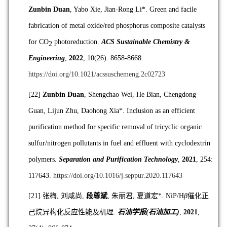
Zunbin Duan
, Yabo Xie, Jian-Rong Li*. Green and facile
fabrication of metal oxide/red phosphorus composite catalysts
for CO
photoreduction.
ACS Sustainable Chemistry &
2
Engineering
,
2022
, 10(26): 8658-8668.
https://doi.org/10.1021/acssuschemeng.2c02723
[22]
Zunbin Duan
, Shengchao Wei, He Bian, Chengdong
Guan, Lijun Zhu, Daohong Xia*. Inclusion as an efficient
purification method for specific removal of tricyclic organic
sulfur/nitrogen pollutants in fuel and effluent with cyclodextrin
polymers.
Separation and Purification Technology
,
2021
, 254:
117643.
https://doi.org/10.1016/j.seppur.2020.117643
[21]
张梅
,
刘咸尚
,
段尊斌
,
朱丽君
,
夏道宏
*. NiP/H
β
催化正
己烷异构化反应性能及机理
.
石油学报
(
石油加工
)
,
2021
,