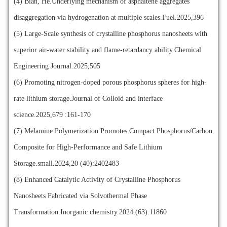
(4)
Bian, He.Underlying mechanism of asphaltene aggregates
disaggregation via hydrogenation at multiple scales.Fuel.2025,396
(5)
Large-Scale synthesis of crystalline phosphorus nanosheets with
superior air-water stability and flame-retardancy ability.Chemical
Engineering Journal.2025,505
(6)
Promoting nitrogen-doped porous phosphorus spheres for high-
rate lithium storage.Journal of Colloid and interface
science.2025,679 :161-170
(7)
Melamine Polymerization Promotes Compact Phosphorus/Carbon
Composite for High-Performance and Safe Lithium
Storage.small.2024,20 (40):2402483
(8)
Enhanced Catalytic Activity of Crystalline Phosphorus
Nanosheets Fabricated via Solvothermal Phase
Transformation.Inorganic chemistry.2024 (63):11860