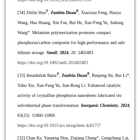
#
#
[34]
Zhilin Huo
,
Zunbin Duan
, Xiaoxiao Feng, Haoyu
Wang, Hao Huang, Xin Fan, Rui He, Xue-Feng Yu, Jiahong
Wang*. Melamine polymerization promotes compact
phosphorus/carbon composite for high‐performance and safe
lithium storage.
Small
,
2024
, 20: 2402483.
https://doi.org/10.1002/smll.202402483
#
#
[33]
Jenaidullah Batur
,
Zunbin Duan
, Ruipeng Jin, Rui Li*,
Yabo Xie, Xue-Feng Yu, Jian-Rong Li. Enhanced catalytic
activity of crystalline phosphorus nanosheets fabricated
via
solvothermal phase transformation.
Inorganic Chemistry
,
2024
,
63(25): 11860-11869.
https://doi.org/10.1021/acs.inorgchem.4c01757
[32]
Chan Ke, Yanpeng Dou, Ziqiang Cheng*, Gengchang Lai,