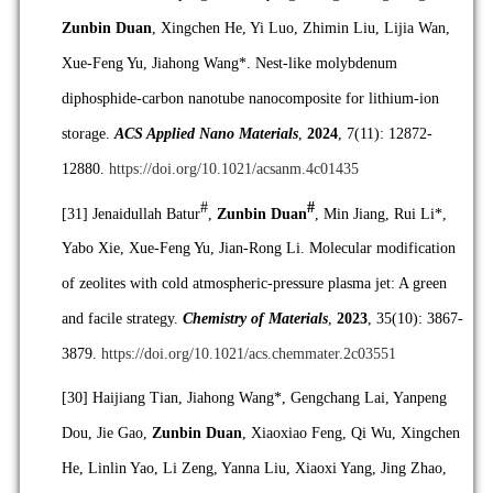
Zunbin Duan
, Xingchen He, Yi Luo, Zhimin Liu, Lijia Wan,
Xue-Feng Yu, Jiahong Wang*. Nest-like molybdenum
diphosphide-carbon nanotube nanocomposite for lithium-ion
storage.
ACS Applied Nano Materials
,
2024
, 7(11): 12872-
12880.
https://doi.org/10.1021/acsanm.4c01435
#
#
[31]
Jenaidullah Batur
,
Zunbin Duan
, Min Jiang, Rui Li*,
Yabo Xie, Xue-Feng Yu, Jian-Rong Li. Molecular modification
of zeolites with cold atmospheric-pressure plasma jet: A green
and facile strategy.
Chemistry of Materials
,
2023
, 35(10): 3867-
3879.
https://doi.org/10.1021/acs.chemmater.2c03551
[30]
Haijiang Tian, Jiahong Wang*, Gengchang Lai, Yanpeng
Dou, Jie Gao,
Zunbin Duan
, Xiaoxiao Feng, Qi Wu, Xingchen
He, Linlin Yao, Li Zeng, Yanna Liu, Xiaoxi Yang, Jing Zhao,