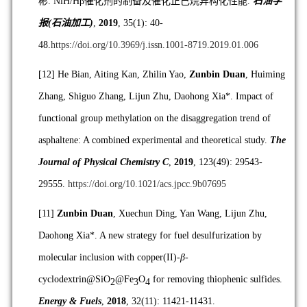
彬
. NiH/Hβ
催化剂的制备及催化正己烷异构化性能
.
石油学
报
(
石油加工
)
,
2019
, 35(1): 40-
48.
https://doi.org/10.3969/j.issn.1001-8719.2019.01.006
[12]
He Bian, Aiting Kan, Zhilin Yao,
Zunbin Duan
, Huiming
Zhang, Shiguo Zhang, Lijun Zhu, Daohong Xia*. Impact of
functional group methylation on the disaggregation trend of
asphaltene: A combined experimental and theoretical study.
The
Journal of Physical Chemistry C
,
2019
, 123(49): 29543-
29555.
https://doi.org/10.1021/acs.jpcc.9b07695
[11]
Zunbin Duan
, Xuechun Ding, Yan Wang, Lijun Zhu,
Daohong Xia*. A new strategy for fuel desulfurization by
molecular inclusion with copper(II)-
β
-
cyclodextrin@SiO
@Fe
O
for removing thiophenic sulfides.
2
3
4
Energy & Fuels
,
2018
, 32(11): 11421-11431.