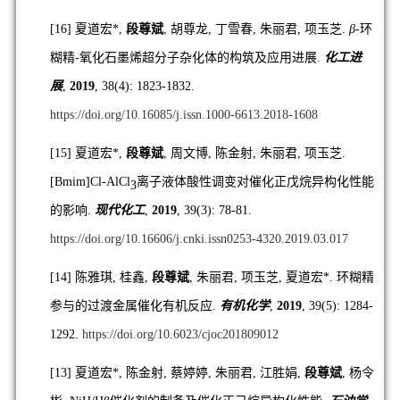
[16]
夏道宏
*,
段尊斌
,
胡尊龙
,
丁雪春
,
朱丽君
,
项玉芝
.
β
-
环
糊精
-
氧化石墨烯超分子杂化体的构筑及应用进展
.
化工进
展
,
2019
, 38(4): 1823-1832.
https://doi.org/10.16085/j.issn.1000-6613.2018-1608
[15]
夏道宏
*,
段尊斌
,
周文博
,
陈金射
,
朱丽君
,
项玉芝
.
[Bmim]Cl-AlCl
离子液体酸性调变对催化正戊烷异构化性能
3
的影响
.
现代化工
,
2019
, 39(3): 78-81.
https://doi.org/10.16606/j.cnki.issn0253-4320.2019.03.017
[14]
陈雅琪
,
桂鑫
,
段尊斌
,
朱丽君
,
项玉芝
,
夏道宏
*.
环糊精
参与的过渡金属催化有机反应
.
有机化学
,
2019
, 39(5): 1284-
1292.
https://doi.org/10.6023/cjoc201809012
[13]
夏道宏
*,
陈金射
,
蔡婷婷
,
朱丽君
,
江胜娟
,
段尊斌
,
杨令