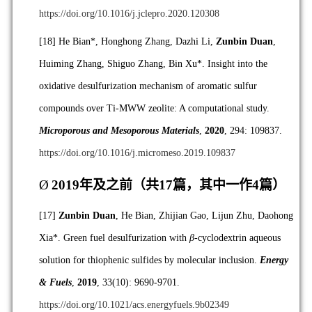
https://doi.org/10.1016/j.jclepro.2020.120308
[18]
He Bian*, Honghong Zhang, Dazhi Li,
Zunbin Duan
,
Huiming Zhang, Shiguo Zhang, Bin Xu*. Insight into the
oxidative desulfurization mechanism of aromatic sulfur
compounds over Ti-MWW zeolite: A computational study.
Microporous and Mesoporous Materials
,
2020
, 294: 109837.
https://doi.org/10.1016/j.micromeso.2019.109837
Ø
2019
年及之前（共
17
篇，其中一作
4
篇）
[17]
Zunbin Duan
, He Bian, Zhijian Gao, Lijun Zhu, Daohong
Xia*. Green fuel desulfurization with
β
-cyclodextrin aqueous
solution for thiophenic sulfides by molecular inclusion.
Energy
& Fuels
,
2019
, 33(10): 9690-9701.
https://doi.org/10.1021/acs.energyfuels.9b02349