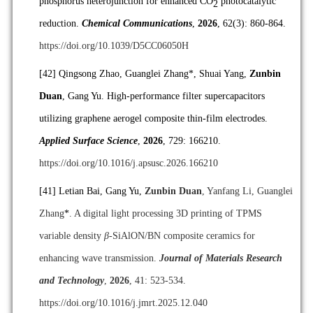
phosphorus heterojunction for enhanced CO
photocatalytic
2
reduction.
Chemical Communications
,
2026
, 62(3): 860-864.
https://doi.org/10.1039/D5CC06050H
[42]
Qingsong Zhao, Guanglei Zhang*, Shuai Yang,
Zunbin
Duan
, Gang Yu. High-performance filter supercapacitors
utilizing graphene aerogel composite thin-film electrodes.
Applied Surface Science
,
2026
, 729: 166210.
https://doi.org/10.1016/j.apsusc.2026.166210
[41]
Letian Bai, Gang Yu,
Zunbin
Duan
, Yanfang Li, Guanglei
Zhang
*
. A digital light processing 3D printing of TPMS
variable density
β
-SiAlON/BN composite ceramics for
enhancing wave transmission.
Journal of Materials Research
and Technology
,
2026
, 41: 523-534.
https://doi.org/10.1016/j.jmrt.2025.12.040