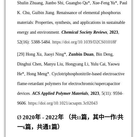
Shulin Zhuang, Jianbo Shi, Guangbo Qu*, Xue-Feng Yu*, Paul
K. Chu, Guibin Jiang. Renaissance of elemental phosphorus
materials: Properties, synthesis, and applications in sustainable
energy and environment.
Chemical Society Reviews
,
2023
,
52(16): 5388-5484.
https://doi.org/10.1039/D2CS01018F
[29]
Hong Xu, Jiaoyi Ning*,
Zunbin Duan
, Bin Deng,
Dinghui Chen, Manyu Liu, Hongyang Li, Yulu Cai, Yaowu
He*, Hong Meng*. Cyclotriphosphonitrile-based electroactive
flame-retardant polymers for electrochromic/supercapacitor
devices.
ACS Applied Polymer Materials
,
2023
, 5(11): 9594-
9606.
https://doi.org/10.1021/acsapm.3c02043
Ø
2020
年
- 2022
年 （
共
篇，其中一作/共
11
一
篇，共通1篇）
6