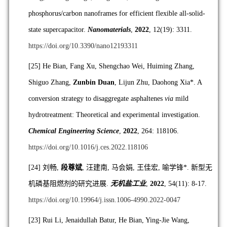
phosphorus/carbon nanoframes for efficient flexible all-solid-
state supercapacitor.
Nanomaterials
,
2022
, 12(19): 3311.
https://doi.org/10.3390/nano12193311
[25]
He Bian, Fang Xu, Shengchao Wei, Huiming Zhang,
Shiguo Zhang,
Zunbin Duan
, Lijun Zhu, Daohong Xia*. A
conversion strategy to disaggregate asphaltenes
via
mild
hydrotreatment: Theoretical and experimental investigation.
Chemical Engineering Science
,
2022
, 264: 118106.
https://doi.org/10.1016/j.ces.2022.118106
[24] 刘畅,
段尊斌
, 汪建南, 马会娟, 王佳宏, 喻学锋*. 新型无
机磷基阻燃剂的研究进展.
无机盐工业
,
2022
, 54(11): 8-17.
https://doi.org/10.19964/j.issn.1006-4990.2022-0047
[23]
Rui Li, Jenaidullah Batur, He Bian, Ying-Jie Wang,