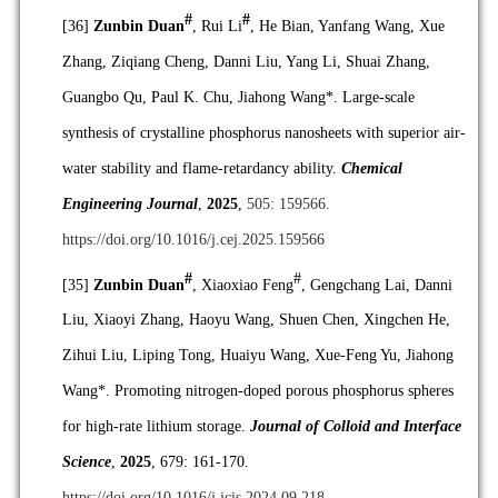
#
#
[36]
Zunbin Duan
, Rui Li
, He Bian, Yanfang Wang, Xue
Zhang, Ziqiang Cheng, Danni Liu, Yang Li, Shuai Zhang,
Guangbo Qu, Paul K. Chu, Jiahong Wang*. Large-scale
synthesis of crystalline phosphorus nanosheets with superior air-
water stability and flame-retardancy ability.
Chemical
Engineering Journal
,
2025
,
505: 159566.
https://doi.org/10.1016/j.cej.2025.159566
#
#
[35]
Zunbin Duan
, Xiaoxiao Feng
, Gengchang Lai, Danni
Liu, Xiaoyi Zhang, Haoyu Wang, Shuen Chen, Xingchen He,
Zihui Liu, Liping Tong, Huaiyu Wang, Xue-Feng Yu, Jiahong
Wang*. Promoting nitrogen-doped porous phosphorus spheres
for high-rate lithium storage.
Journal of Colloid and Interface
Science
,
2025
, 679: 161-170.
https://doi.org/10.1016/j.jcis.2024.09.218