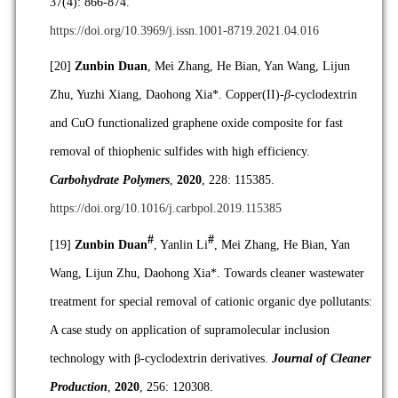
37(4): 866-874.
https://doi.org/10.3969/j.issn.1001-8719.2021.04.016
[20]
Zunbin Duan
, Mei Zhang, He Bian, Yan Wang, Lijun
Zhu, Yuzhi Xiang, Daohong Xia*. Copper(II)-
β
-cyclodextrin
and CuO functionalized graphene oxide composite for fast
removal of thiophenic sulfides with high efficiency.
Carbohydrate Polymers
,
2020
, 228: 115385.
https://doi.org/10.1016/j.carbpol.2019.115385
#
#
[19]
Zunbin Duan
, Yanlin Li
, Mei Zhang, He Bian, Yan
Wang, Lijun Zhu, Daohong Xia*. Towards cleaner wastewater
treatment for special removal of cationic organic dye pollutants:
A case study on application of supramolecular inclusion
technology with β-cyclodextrin derivatives.
Journal of Cleaner
Production
,
2020
, 256: 120308.