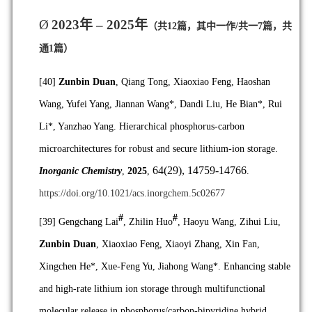
Ø
2023
年
– 2025
年
（共
12
篇，其中一作/共一
7
篇，共
通
1
篇）
[40]
Zunbin Duan
, Qiang Tong, Xiaoxiao Feng, Haoshan
Wang, Yufei Yang, Jiannan Wang*, Dandi Liu, He Bian*, Rui
Li*, Yanzhao Yang. Hierarchical phosphorus-carbon
microarchitectures for robust and secure lithium-ion storage.
64(29), 14759-14766
Inorganic Chemistry
,
2025
,
.
https://doi.org/10.1021/acs.inorgchem.5c02677
#
#
[39]
Gengchang Lai
, Zhilin Huo
, Haoyu Wang, Zihui Liu,
Zunbin Duan
, Xiaoxiao Feng, Xiaoyi Zhang, Xin Fan,
Xingchen He*, Xue-Feng Yu, Jiahong Wang*. Enhancing stable
and high-rate lithium ion storage through multifunctional
molecular release in phosphorus/carbon-bipyridine hybrid