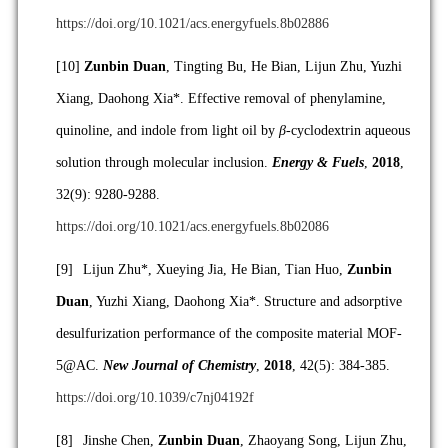
https://doi.org/10.1021/acs.energyfuels.8b02886
[10]
Zunbin Duan
, Tingting Bu, He Bian, Lijun Zhu, Yuzhi
Xiang, Daohong Xia*. Effective removal of phenylamine,
quinoline, and indole from light oil by
β
-cyclodextrin aqueous
solution through molecular inclusion.
Energy & Fuels
,
2018
,
32(9): 9280-9288.
https://doi.org/10.1021/acs.energyfuels.8b02086
[9]
Lijun Zhu*, Xueying Jia, He Bian, Tian Huo,
Zunbin
Duan
, Yuzhi Xiang, Daohong Xia*. Structure and adsorptive
desulfurization performance of the composite material MOF-
5@AC.
New Journal of Chemistry
,
2018
, 42(5): 384-385.
https://doi.org/10.1039/c7nj04192f
[8]
Jinshe Chen,
Zunbin Duan
, Zhaoyang Song, Lijun Zhu,