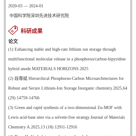
2020-03 — 2024-01
中国科学院深圳先进技术研究院
科研成果
论文
(1)
Enhancing stable and high-rate lithium ion storage through
multifunctional molecular release in a phosphorus/carbon-bipyridine
hybrid anode.MATERIALS HORIZONS.2025
(2)
段尊斌.Hierarchical Phosphorus-Carbon Microarchitectures for
Robust and Secure Lithium-Ion Storage.Inorganic chemistry.2025,64
(29):14759-14766
(3)
Green and rapid synthesis of a two-dimensional Zn-MOF with
Lewis acid-base sites via a solvent-free strategy.Journal of Materials
Chemistry A.2025,13 (18):12911-12916