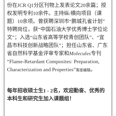
份在
JCR Q1
分区刊物上发表论文
20
余
篇；授
权发明专利
10
余件。主持纵/横向项目（课
题）
10余
项。曾获聘深圳市
“
鹏城孔雀计划
”
特聘岗位，获
“
中国石油大学优秀博士学位论
文
”
；入选
“
山东省高等学校青创团队
”
、
“
宜
昌市科技创新战略团队
”
；担任山东省、广东
省自然科学基金评审专家和
Molecules
专刊
“
Flame-Retardant Composites: Preparation,
Characterization and Properties
”
。
客座编辑
每年招收硕士生
1 - 2
名，欢迎勤奋、优秀的
本科生和研究生加入课题组！