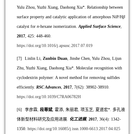
Yulu Zhou, Yuzhi Xiang, Daohong Xia*. Relationship between
surface property and catalytic application of amorphous NiP/H
β
catalyst for
n
-hexane isomerization.
Applied Surface Science
,
2017
, 425: 448-460.
https://doi.org/10.1016/j.apsusc.2017.07.019
[7]
Linlin Li,
Zunbin Duan
, Jinshe Chen, Yulu Zhou, Lijun
Zhu, Yuzhi Xiang, Daohong Xia*. Molecular recognition with
cyclodextrin polymer: A novel method for removing sulfides
efficiently.
RSC Advances
,
2017
, 7(62): 38902-38910.
https://doi.org/10.1039/C7RA06782H
[6]
李彦霖
,
段尊斌
,
霍添
,
朱丽君
,
项玉芝
,
夏道宏
*.
多孔液
体新型材料研究及应用进展
.
化工进展
,
2017
, 36(4): 1342-
1350.
https://doi.org/10.16085/j.issn.1000-6613.2017.04.025