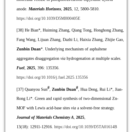
anode.
Materials Horizons
,
2025
, 12, 5800-5810.
https://doi.org/10.1039/D5MH00405E
[38]
He Bian*, Huiming Zhang, Qiang Tong, Honghong Zhang,
Fang Wang, Lijuan Zhang, Dazhi Li, Haixia Zhang, Zhijie Gao,
Zunbin Duan
*. Underlying mechanism of asphaltene
aggregates disaggregation
via
hydrogenation at multiple scales.
Fuel
,
2025
, 396: 135356.
https://doi.org/10.1016/j.fuel.2025.135356
#
#
[37]
Quanyou Sun
,
Zunbin Duan
, Hua Deng, Rui Li*, Jian-
Rong Li*. Green and rapid synthesis of two-dimensional Zn-
MOF with Lewis acid-base sites
via
a solvent-free strategy.
Journal of Materials Chemistry A
,
2025
,
13(18):
12911-12916.
https://doi.org/10.1039/D5TA01614B