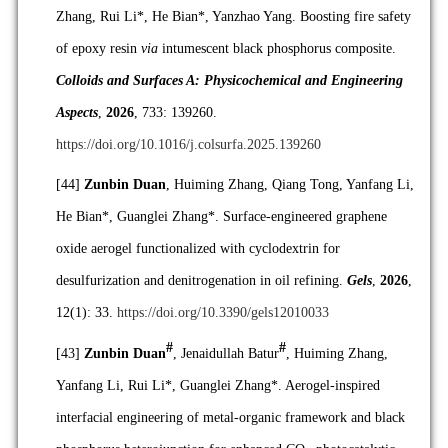
Zhang, Rui Li*, He Bian*, Yanzhao Yang. Boosting fire safety
of epoxy resin
via
intumescent black phosphorus composite.
Colloids and Surfaces A: Physicochemical and Engineering
Aspects
,
2026
, 733: 139260.
https://doi.org/10.1016/j.colsurfa.2025.139260
[44]
Zunbin Duan
, Huiming Zhang, Qiang Tong, Yanfang Li,
He Bian*, Guanglei Zhang*. Surface-engineered graphene
oxide aerogel functionalized with cyclodextrin for
desulfurization and denitrogenation in oil refining.
Gels
,
2026
,
12(1): 33.
https://doi.org/10.3390/gels12010033
#
#
[43]
Zunbin Duan
, Jenaidullah Batur
, Huiming Zhang,
Yanfang Li, Rui Li*, Guanglei Zhang*. Aerogel-inspired
interfacial engineering of metal-organic framework and black