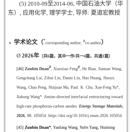
(5) 2010-09
至
2014-06,
中国石油大学（华
东）
,
应用化学
,
理学学士
,
导师
:
夏道宏教授
*
学术论文（
）
#
corresponding author;
co-author
Ø
2026
年
（共
6
篇，其中一作/共一
4
篇，共通
1
篇）
#
#
[46]
Z
unbin Duan
, Xiaoxiao Feng
, He Bian, Jiannan Wang,
Gengchang Lai, Zihui Liu, Danni Liu, Hao Huang, Haoyu
Wang, Chao Peng, Huijuan Ma, Paul. K. Chu, Xue-Feng Yu*,
Jiahong Wang*. Amine-directed interfacial restructuring toward
high-rate phosphorus-carbon anodes.
Energy Storage Materials
,
2026
, 88: 105054.
https://doi.org/10.1016/j.ensm.2026.105054
[45]
Zunbin Duan*
, Yanfang Wang, Yufei Yang, Huiming